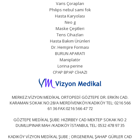
Varis Çorapları
Phılıps nebul sami fok
Hasta Karyolası
Neo g
Maske Çeşitleri
Tens Cihazları
Hasta Bakım Ürünleri
Dr. Hemşire Forması
BURUN APARATI
Maniplatör
Lorina perine
CPAP BPAP CİHAZI
MERKEZ:VİZYON MEDİKAL ORTOPEDİ GÖZTEPE DR. ERKİN CAD.
KARAMAN SOKAK NO:28/A MERDİVENKÖY/KADIKÖY TEL: 0216 566
61 36 FAX:0216 566 47 72
GÖZTEPE MEDİKAL ŞUBE: HIZIRBEY CAD MEKTEP SOKAK NO 2
DUMLUPINAR MAH /KADIKÖY İSTANBUL TEL: 0532 478 97 35
KADIKÖY VİZYON MEDİKAL ŞUBE ; ORGENERAL ŞAHAP GÜRLER CAD