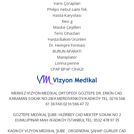
Varis Çorapları
Phılıps nebul sami fok
Hasta Karyolası
Neo g
Maske Çeşitleri
Tens Cihazları
Hasta Bakım Ürünleri
Dr. Hemşire Forması
BURUN APARATI
Maniplatör
Lorina perine
CPAP BPAP CİHAZI
MERKEZ:VİZYON MEDİKAL ORTOPEDİ GÖZTEPE DR. ERKİN CAD.
KARAMAN SOKAK NO:28/A MERDİVENKÖY/KADIKÖY TEL: 0216 566
61 36 FAX:0216 566 47 72
GÖZTEPE MEDİKAL ŞUBE: HIZIRBEY CAD MEKTEP SOKAK NO 2
DUMLUPINAR MAH /KADIKÖY İSTANBUL TEL: 0532 478 97 35
KADIKÖY VİZYON MEDİKAL ŞUBE ; ORGENERAL ŞAHAP GÜRLER CAD