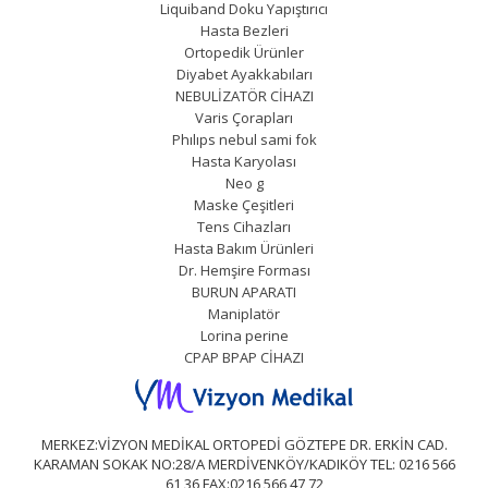
Liquiband Doku Yapıştırıcı
Hasta Bezleri
Ortopedik Ürünler
Diyabet Ayakkabıları
NEBULİZATÖR CİHAZI
Varis Çorapları
Phılıps nebul sami fok
Hasta Karyolası
Neo g
Maske Çeşitleri
Tens Cihazları
Hasta Bakım Ürünleri
Dr. Hemşire Forması
BURUN APARATI
Maniplatör
Lorina perine
CPAP BPAP CİHAZI
MERKEZ:VİZYON MEDİKAL ORTOPEDİ GÖZTEPE DR. ERKİN CAD.
KARAMAN SOKAK NO:28/A MERDİVENKÖY/KADIKÖY TEL: 0216 566
61 36 FAX:0216 566 47 72