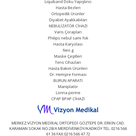
Liquiband Doku Yapıştırıcı
Hasta Bezleri
Ortopedik Ürünler
Diyabet Ayakkabıları
NEBULİZATÖR CİHAZI
Varis Çorapları
Phılıps nebul sami fok
Hasta Karyolası
Neo g
Maske Çeşitleri
Tens Cihazları
Hasta Bakım Ürünleri
Dr. Hemşire Forması
BURUN APARATI
Maniplatör
Lorina perine
CPAP BPAP CİHAZI
MERKEZ:VİZYON MEDİKAL ORTOPEDİ GÖZTEPE DR. ERKİN CAD.
KARAMAN SOKAK NO:28/A MERDİVENKÖY/KADIKÖY TEL: 0216 566
61 36 FAX:0216 566 47 72